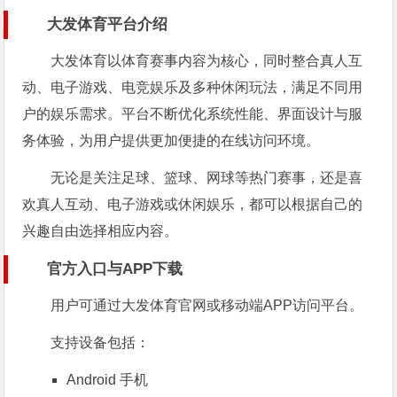
大发体育平台介绍
大发体育以体育赛事内容为核心，同时整合真人互
动、电子游戏、电竞娱乐及多种休闲玩法，满足不同用
户的娱乐需求。平台不断优化系统性能、界面设计与服
务体验，为用户提供更加便捷的在线访问环境。
无论是关注足球、篮球、网球等热门赛事，还是喜
欢真人互动、电子游戏或休闲娱乐，都可以根据自己的
兴趣自由选择相应内容。
官方入口与APP下载
用户可通过大发体育官网或移动端APP访问平台。
支持设备包括：
Android 手机