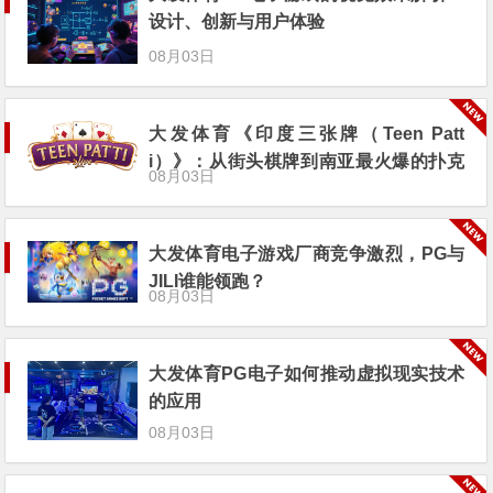
设计、创新与用户体验
08月03日
大发体育《印度三张牌（Teen Patt
i）》：从街头棋牌到南亚最火爆的扑克
08月03日
文化现象
大发体育电子游戏厂商竞争激烈，PG与
JILI谁能领跑？
08月03日
大发体育PG电子如何推动虚拟现实技术
的应用
08月03日